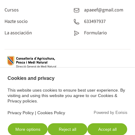
Cursos
apaeef@gmail.com
Hazte socio
633497937
La asociación
Formulario
Cookies and privacy
This website uses cookies to ensure best user experience. By
visiting and using this website you agree to our Cookies &
Privacy policies.
Privacy Policy
|
Cookies Policy
Powered by Eorisis
©
2026
Derechos reservados. Associació de Productors d'Agricultura
Ecològica d'Eivissa i Formentera.
Powered by
tactic[studio]
.
More options
Reject all
Accept all