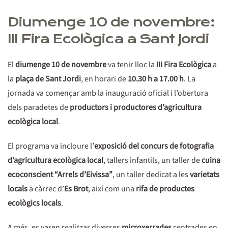
Diumenge 10 de novembre:
III Fira Ecològica a Sant Jordi
El
diumenge 10 de novembre
va tenir lloc la
III Fira Ecològica
a
la
plaça de Sant Jordi
, en horari de
10.30 h a 17.00 h
. La
jornada va començar amb la inauguració oficial i l’obertura
dels paradetes de
productors i productores d’agricultura
ecològica local
.
El programa va incloure l’
exposició del concurs de fotografia
d’agricultura ecològica local
, tallers infantils, un taller de
cuina
ecoconscient “Arrels d’Eivissa”
, un taller dedicat a les
varietats
locals
a càrrec d’
Es Brot
, així com una
rifa de productes
ecològics locals
.
A més, es varen realitzar diverses
microxerrades
centrades en